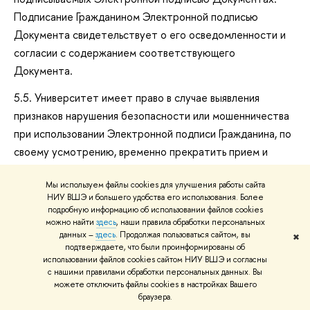
Подписание Гражданином Электронной подписью
Документа свидетельствует о его осведомленности и
согласии с содержанием соответствующего
Документа.
5.5. Университет имеет право в случае выявления
признаков нарушения безопасности или мошенничества
при использовании Электронной подписи Гражданина, по
своему усмотрению, временно прекратить прием и
исполнение Электронных документов, подписанных
Мы используем файлы cookies для улучшения работы сайта
Электронной подписью Гражданина.
НИУ ВШЭ и большего удобства его использования. Более
подробную информацию об использовании файлов cookies
6.
ДЕЙСТВИЕ СОГЛАШЕНИЯ И ПОРЯДОК ЕГО
можно найти
здесь
, наши правила обработки персональных
ИЗМЕНЕНИЯ.
данных –
здесь
. Продолжая пользоваться сайтом, вы
✖
подтверждаете, что были проинформированы об
6.1. Соглашение является офертой, условия которой
использовании файлов cookies сайтом НИУ ВШЭ и согласны
с нашими правилами обработки персональных данных. Вы
принимает Гражданин путем подписания согласия с
можете отключить файлы cookies в настройках Вашего
условиями Соглашения.
браузера.